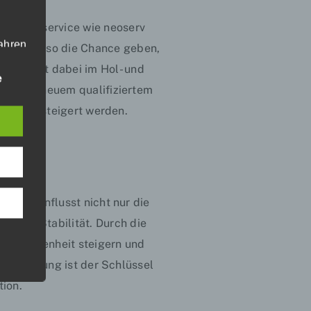
in Klinikservice wie neoserv
fahren
 Personal so die Chance geben,
nterstützt dabei im
Hol- und
ben,
e
, die
he nach neuem qualifiziertem
ie
iniken gesteigert werden.
g
die
ie beeinflusst nicht nur die
rter
itung
zielle Stabilität. Durch die
nzufriedenheit steigern und
n Versorgung ist der Schlüssel
tion.