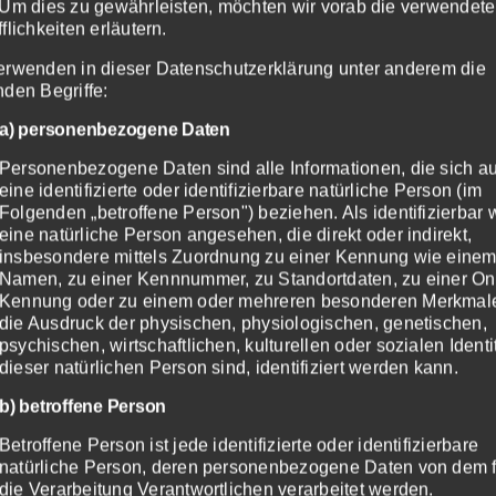
 Um dies zu gewährleisten, möchten wir vorab die verwendet
nd die effiziente Nutzung von Ressourcen können dazu bei
fflichkeiten erläutern.
verkürzen.
erwenden in dieser Datenschutzerklärung unter anderem die
nden Begriffe:
Patientenorientierte Versorgung
a) personenbezogene Daten
f eine patientenzentrierte Versorgung konzentrieren. Dies be
Personenbezogene Daten sind alle Informationen, die sich au
Wünsche der Patienten zu berücksichtigen und respektvoll
eine identifizierte oder identifizierbare natürliche Person (im
Folgenden „betroffene Person") beziehen. Als identifizierbar 
Feedback einholen
eine natürliche Person angesehen, die direkt oder indirekt,
insbesondere mittels Zuordnung zu einer Kennung wie eine
on Feedback von den Patienten ist unerlässlich. Dies kan
Namen, zu einer Kennnummer, zu Standortdaten, zu einer On
lgen. Das erhaltene Feedback sollte zur kontinuierlichen
Kennung oder zu einem oder mehreren besonderen Merkmal
die Ausdruck der physischen, physiologischen, genetischen,
psychischen, wirtschaftlichen, kulturellen oder sozialen Identi
Schulung des Personals
dieser natürlichen Person sind, identifiziert werden kann.
hen Personals in Bezug auf Patientenbetreuung und zwisc
b) betroffene Person
n einfühlsames und respektvolles Personal trägt wesentlich
Betroffene Person ist jede identifizierte oder identifizierbare
Kliniken bei.
natürliche Person, deren personenbezogene Daten von dem f
die Verarbeitung Verantwortlichen verarbeitet werden.