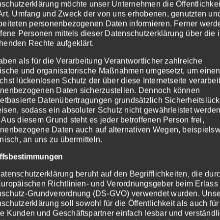
schutzerklärung möchte unser Unternehmen die Öffentlichkei
Art, Umfang und Zweck der von uns erhobenen, genutzten un
Finanzielle Auswirkungen
beiteten personenbezogenen Daten informieren. Ferner werd
ffene Personen mittels dieser Datenschutzerklärung über die 
in Kliniken kann auch erhebliche finanzielle Auswirkungen h
henden Rechte aufgeklärt.
an finanzielle Anreize geknüpft, die auf Patientenzufrieden
aben als für die Verarbeitung Verantwortlicher zahlreiche
ufriedenheitsbewertung kann zu finanziellen Strafen führe
ische und organisatorische Maßnahmen umgesetzt, um eine
chst lückenlosen Schutz der über diese Internetseite verarbei
nenbezogenen Daten sicherzustellen. Dennoch können
 Verbesserung der Patientenzuf
netbasierte Datenübertragungen grundsätzlich Sicherheitslüc
isen, sodass ein absoluter Schutz nicht gewährleistet werde
 Aus diesem Grund steht es jeder betroffenen Person frei,
nenbezogene Daten auch auf alternativen Wegen, beispiels
Kommunikation
onisch, an uns zu übermitteln.
unikation ist von entscheidender Bedeutung. Die Ärzte un
iffsbestimmungen
 medizinische Informationen in verständlicher Weise zu vermi
atenschutzerklärung beruht auf den Begrifflichkeiten, die dur
aben, schafft Vertrauen und steigert die Patientenzufrieden
uropäischen Richtlinien- und Verordnungsgeber beim Erlass
nschutz-Grundverordnung (DS-GVO) verwendet wurden. Uns
Wartezeiten minimieren
schutzerklärung soll sowohl für die Öffentlichkeit als auch für
e Kunden und Geschäftspartner einfach lesbar und verständl
in der Klinik sind eine häufige Beschwerde der Patienten. 