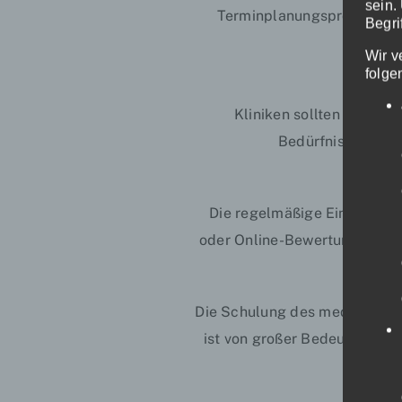
sein.
Terminplanungsprozesses u
Begri
Wir v
folge
Kliniken sollten sich au
Bedürfnisse und 
Die regelmäßige Einholung v
oder Online-Bewertungen erfo
Die Schulung des medizinisc
ist von großer Bedeutung. Ei