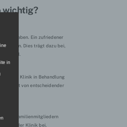
o wichtig?
nesung haben. Ein zufriedener
ine
uwenden. Dies trägt dazu bei,
nigt wird.
te in
g
derselben Klinik in Behandlung
 Gesundheit von entscheidender
den und Familienmitgliedern
en
tation der Klinik bei.