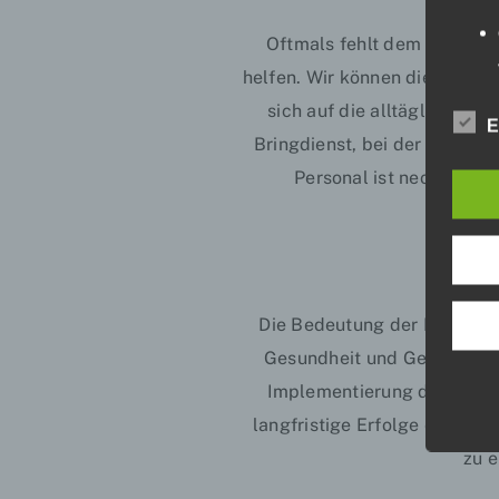
Oftmals fehlt dem Personal 
helfen. Wir können die Mitarb
sich auf die alltägliche H
E
Bringdienst
, bei der
Station
Personal
ist neoserv beh
Die Bedeutung der Patienten
Gesundheit und Genesung der
Implementierung der genann
langfristige Erfolge erzielen
zu e