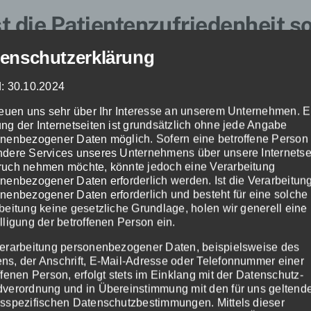
 die Patientenzufriedenheit s
enschutzerklärung
Gesundheitsförderung und Genesung
: 30.10.2024
ten kann direkte Auswirkungen auf ihre Gesundheit und Ge
reuen uns sehr über Ihr Interesse an unserem Unternehmen. E
 empfohlenen Behandlungen und Medikamente konsequent anz
ng der Internetseiten ist grundsätzlich ohne jede Angabe
 Gesundheit besser überwacht und ihre Genesung beschleu
nenbezogener Daten möglich. Sofern eine betroffene Person
dere Services unseres Unternehmens über unsere Internetsei
uch nehmen möchte, könnte jedoch eine Verarbeitung
Langfristige Bindung
nenbezogener Daten erforderlich werden. Ist die Verarbeitun
ndenziell eine höhere Wahrscheinlichkeit, langfristig bei 
nenbezogener Daten erforderlich und besteht für eine solche
beitung keine gesetzliche Grundlage, holen wir generell eine
er besseren Kontinuität der Pflege, die für die langfristige
lligung der betroffenen Person ein.
Bedeutung ist.
erarbeitung personenbezogener Daten, beispielsweise des
s, der Anschrift, E-Mail-Adresse oder Telefonnummer einer
Empfehlungen und Reputation
ffenen Person, erfolgt stets im Einklang mit der Datenschutz-
n dazu, die Klinik positiv zu bewerten und sie ihren Freun
verordnung und in Übereinstimmung mit den für uns geltend
sspezifischen Datenschutzbestimmungen. Mittels dieser
ese mündliche Werbung ist unschätzbar und trägt zur Repu