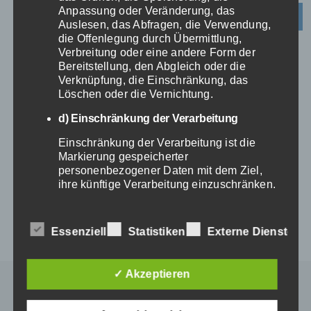
Personal
und wirken mit einem
Anpassung oder Veränderung, das
Auslesen, das Abfragen, die Verwendung,
großen Netzwerk im
die Offenlegung durch Übermittlung,
Gesundheitswesen dem
Verbreitung oder eine andere Form der
Bereitstellung, den Abgleich oder die
Fachkräftemangel in der Branche
Verknüpfung, die Einschränkung, das
entgegen. Mit unseren Leistungen
Löschen oder die Vernichtung.
entlasten wir Ihr Pflegepersonal,
d) Einschränkung der Verarbeitung
das sich dann wiederum um die
Einschränkung der Verarbeitung ist die
eigentlichen Aufgaben im
Markierung gespeicherter
personenbezogener Daten mit dem Ziel,
Krankenhaus und die
ihre künftige Verarbeitung einzuschränken.
Digitalisierung der
e) Profiling
Krankenhauslogistik kümmern
Essenziell
Statistiken
Externe Dienste
Profiling ist jede Art der automatisierten
kann.
Verarbeitung personenbezogener Daten,
die darin besteht, dass diese
✓ Akzeptieren
personenbezogenen Daten verwendet
werden, um bestimmte persönliche
Aspekte, die sich auf eine natürliche