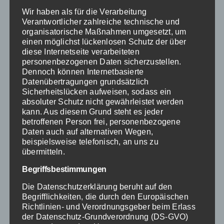
der Informationsaustausch
Wir haben als für die Verarbeitung
zwischen Ärzten, dem
Verantwortlicher zahlreiche technische und
Pflegepersonal und Laboren
organisatorische Maßnahmen umgesetzt, um
einen möglichst lückenlosen Schutz der über
deutlich optimiert werden. Dies
diese Internetseite verarbeiteten
führt zu einer schnelleren und
personenbezogenen Daten sicherzustellen.
Dennoch können Internetbasierte
effektiveren
Datenübertragungen grundsätzlich
Entscheidungsfindung und kann
Sicherheitslücken aufweisen, sodass ein
absoluter Schutz nicht gewährleistet werden
im Notfall lebensrettend sein.
kann. Aus diesem Grund steht es jeder
betroffenen Person frei, personenbezogene
Zuletzt ist die Nutzung von
Daten auch auf alternativen Wegen,
beispielsweise telefonisch, an uns zu
künstlicher Intelligenz zur
übermitteln.
Prognose des Ressourcenbedarfs
Begriffsbestimmungen
und dem Patientenaufkommen
Die Datenschutzerklärung beruht auf den
relevant bei der Digitalisierung
Begrifflichkeiten, die durch den Europäischen
der Krankenhauslogistik, da
Richtlinien- und Verordnungsgeber beim Erlass
der Datenschutz-Grundverordnung (DS-GVO)
Krankenhäuser durch die