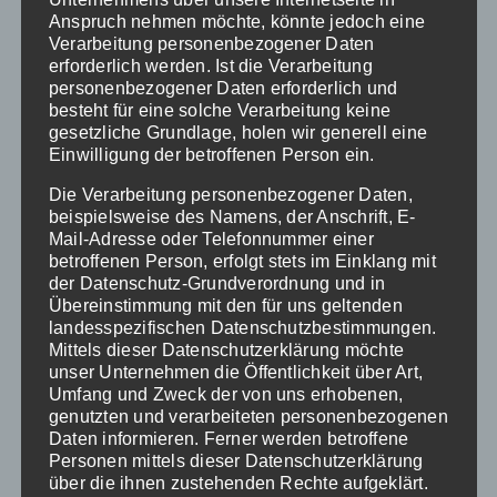
Medikamentenchargen wird durch
Anspruch nehmen möchte, könnte jedoch eine
die Digitalisierung im
Verarbeitung personenbezogener Daten
erforderlich werden. Ist die Verarbeitung
Krankenhaus sichergestellt. Im
personenbezogener Daten erforderlich und
Falle von Rückrufen oder
besteht für eine solche Verarbeitung keine
gesetzliche Grundlage, holen wir generell eine
Qualitätsmängeln kann dieser
Einwilligung der betroffenen Person ein.
Aspekt entscheidend für eine
Die Verarbeitung personenbezogener Daten,
schnelle Rückverfolgung sein.
beispielsweise des Namens, der Anschrift, E-
Mail-Adresse oder Telefonnummer einer
betroffenen Person, erfolgt stets im Einklang mit
Die Digitalisierung der
der Datenschutz-Grundverordnung und in
Krankenhauslogistik ermöglicht
Übereinstimmung mit den für uns geltenden
landesspezifischen Datenschutzbestimmungen.
zudem eine bessere Koordination
Mittels dieser Datenschutzerklärung möchte
zwischen den verschiedenen
unser Unternehmen die Öffentlichkeit über Art,
Umfang und Zweck der von uns erhobenen,
Abteilungen in der Klinik. Durch
genutzten und verarbeiteten personenbezogenen
den Einsatz von digitalen
Daten informieren. Ferner werden betroffene
Personen mittels dieser Datenschutzerklärung
Kommunikationssystemen, kann
über die ihnen zustehenden Rechte aufgeklärt.