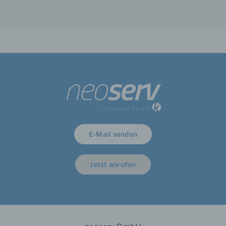
Name und Anschrift des für die Verarbeitung
Verantwortlichen
Verantwortlicher im Sinne der Datenschutz-
Grundverordnung, sonstiger in den
Mitgliedstaaten der Europäischen Union
geltenden Datenschutzgesetze und anderer
Bestimmungen mit datenschutzrechtlichem
Charakter ist die:
neoserv GmbH
Silvana Bransch
E-Mail senden
Kistlerhofstraße 170
81379 München
Jetzt anrufen
Deutschland
4908971050750
E-Mail: info@neoserv.de