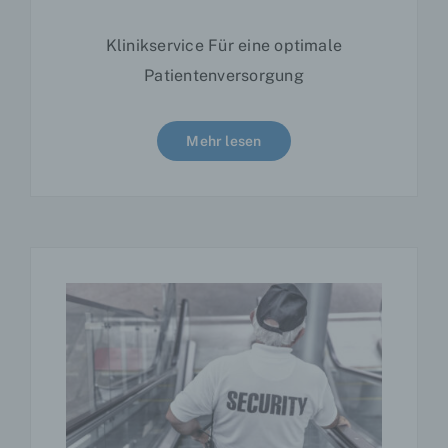
identifizierten oder identifizierbaren
natürlichen Person zugewiesen werden.
Klinikservice Für eine optimale
g) Verantwortlicher oder für die
Patientenversorgung
Verarbeitung Verantwortlicher
Verantwortlicher oder für die Verarbeitung
Verantwortlicher ist die natürliche oder
Mehr lesen
juristische Person, Behörde, Einrichtung
oder andere Stelle, die allein oder
gemeinsam mit anderen über die Zwecke
und Mittel der Verarbeitung von
personenbezogenen Daten entscheidet.
Sind die Zwecke und Mittel dieser
Verarbeitung durch das Unionsrecht oder
das Recht der Mitgliedstaaten vorgegeben,
so kann der Verantwortliche
beziehungsweise können die bestimmten
Kriterien seiner Benennung nach dem
Unionsrecht oder dem Recht der
Mitgliedstaaten vorgesehen werden.
h) Auftragsverarbeiter