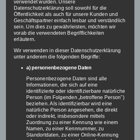
verwendet wurden. Unsere
Auswertung historischer Daten
Datenschutzerklärung soll sowohl für die
Öffentlichkeit als auch für unsere Kunden und
bessere Prognosen für die Betten-
Geschäftspartner einfach lesbar und verständlich
und Mitarbeiteranzahl und die
sein. Um dies zu gewährleisten, möchten wir
vorab die verwendeten Begrifflichkeiten
Ressourcenplanung treffen
erläutern.
können. So können Engpässe in
Wir verwenden in dieser Datenschutzerklärung
Zukunft vermieden und die
unter anderem die folgenden Begriffe:
Qualität der Patientenversorgung
a) personenbezogene Daten
verbessert werden.
Personenbezogene Daten sind alle
Informationen, die sich auf eine
Fazit
identifizierte oder identifizierbare natürliche
Person (im Folgenden „betroffene Person")
beziehen. Als identifizierbar wird eine
natürliche Person angesehen, die direkt
Zusammenfassend birgt die
oder indirekt, insbesondere mittels
Zuordnung zu einer Kennung wie einem
Digitalisierung der
Namen, zu einer Kennnummer, zu
Krankenhauslogistik ein großes
Standortdaten, zu einer Online-Kennung