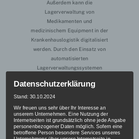
Außerdem kann die
Lagerverwaltung von
Medikamenten und
medizinischem Equipment in der
Krankenhauslogistik digitalisiert
werden. Durch den Einsatz von
automatisierten
Lagerverwaltungssystemen
können Medikamente effizient
Datenschutzerklärung
verwaltet, überwacht und
nachbestellt werden. Das
Stand: 30.10.2024
reduziert den Zeitaufwand für das
Wir freuen uns sehr über Ihr Interesse an
Klinikpersonal und das Risiko von
unserem Unternehmen. Eine Nutzung der
Internetseiten ist grundsätzlich ohne jede Angabe
Medikationsfehlern. Auch die
personenbezogener Daten möglich. Sofern eine
bessere Rückverfolgung von
betroffene Person besondere Services unseres
Unternehmens über unsere Internetseite in