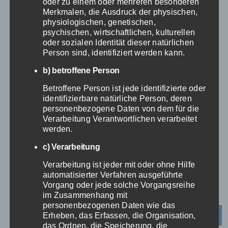
oder zu einem oder mehreren besonderen
Potenzial für eine effizientere und
Merkmalen, die Ausdruck der physischen,
patientenorientiertere
physiologischen, genetischen,
psychischen, wirtschaftlichen, kulturellen
Gesundheitsversorgung. Daher ist
oder sozialen Identität dieser natürlichen
eine kontinuierliche Integration
Person sind, identifiziert werden kann.
neuer Technologien für eine
b) betroffene Person
zukunftsfähige
Betroffene Person ist jede identifizierte oder
Krankenhauslogistik
identifizierbare natürliche Person, deren
personenbezogene Daten von dem für die
ausschlaggebend. Neoserv ist ein
Verarbeitung Verantwortlichen verarbeitet
zuverlässiger Partner im
werden.
Klinikservice. Zu unseren
c) Verarbeitung
Leistungen zählen beispielsweise
Verarbeitung ist jeder mit oder ohne Hilfe
die
Transportlogistik
, die
automatisierter Verfahren ausgeführte
Vorgang oder jede solche Vorgangsreihe
Stationsversorgung
und die
im Zusammenhang mit
Logistik im OP
. Außerdem
personenbezogenen Daten wie das
Erheben, das Erfassen, die Organisation,
vermitteln wir Ihnen qualifiziertes
das Ordnen, die Speicherung, die