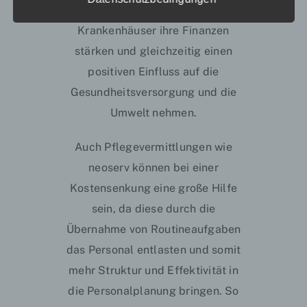
Auftragsverarbeiter ist eine natürliche oder
Vorsorgeuntersuchungen können
juristische Person, Behörde, Einrichtung
Krankenhäuser ihre Finanzen
oder andere Stelle, die personenbezogene
Daten im Auftrag des Verantwortlichen
stärken und gleichzeitig einen
verarbeitet.
positiven Einfluss auf die
i) Empfänger
Gesundheitsversorgung und die
Empfänger ist eine natürliche oder
Umwelt nehmen.
juristische Person, Behörde, Einrichtung
oder andere Stelle, der personenbezogene
Auch Pflegevermittlungen wie
Daten offengelegt werden, unabhängig
davon, ob es sich bei ihr um einen Dritten
neoserv können bei einer
handelt oder nicht. Behörden, die im
Kostensenkung eine große Hilfe
Rahmen eines bestimmten
Untersuchungsauftrags nach dem
sein, da diese durch die
Unionsrecht oder dem Recht der
Übernahme von Routineaufgaben
Mitgliedstaaten möglicherweise
personenbezogene Daten erhalten, gelten
das Personal entlasten und somit
jedoch nicht als Empfänger.
mehr Struktur und Effektivität in
j) Dritter
die Personalplanung bringen. So