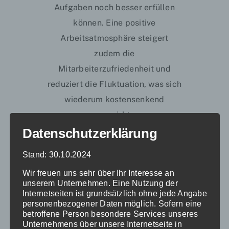
Aufgaben noch besser erfüllen
können. Eine positive
Arbeitsatmosphäre steigert
zudem die
Mitarbeiterzufriedenheit und
reduziert die Fluktuation, was sich
wiederum kostensenkend
auswirkt.
Auch der Klinikservice von
Datenschutzerklärung
neoserv spielt im Bereich
Stand: 30.10.2024
Personalführung eine zentrale
Wir freuen uns sehr über Ihr Interesse an
Rolle. Denn der derzeitige
unserem Unternehmen. Eine Nutzung der
Pflegefachkraftmangel kann zu
Internetseiten ist grundsätzlich ohne jede Angabe
personenbezogener Daten möglich. Sofern eine
gestresstem und überfordertem
betroffene Person besondere Services unseres
Pflegepersonal führen.
Unternehmens über unsere Internetseite in