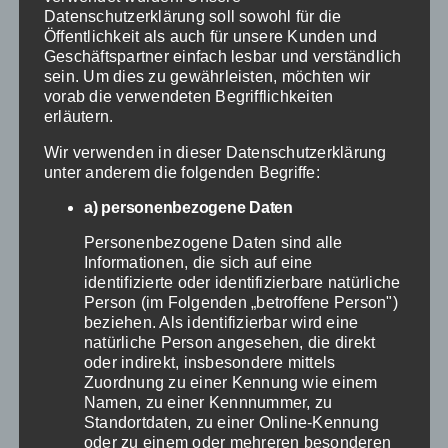
Datenschutzerklärung soll sowohl für die
verbessern, wodurch Sie die
Öffentlichkeit als auch für unsere Kunden und
Kosten senken können.
Geschäftspartner einfach lesbar und verständlich
sein. Um dies zu gewährleisten, möchten wir
vorab die verwendeten Begrifflichkeiten
Förderung der
erläutern.
Prävention und
Wir verwenden in dieser Datenschutzerklärung
unter anderem die folgenden Begriffe:
ambulanten
a) personenbezogene Daten
Versorgung
Personenbezogene Daten sind alle
Informationen, die sich auf eine
identifizierte oder identifizierbare natürliche
Um kostspielige
Person (im Folgenden „betroffene Person")
beziehen. Als identifizierbar wird eine
Krankenhausaufenthalte zu
natürliche Person angesehen, die direkt
reduzieren, sollten auch effektive
oder indirekt, insbesondere mittels
Zuordnung zu einer Kennung wie einem
Präventionsarbeiten, wie
Namen, zu einer Kennnummer, zu
beispielsweise regelmäßige
Standortdaten, zu einer Online-Kennung
oder zu einem oder mehreren besonderen
Vorsorgeuntersuchungen
,