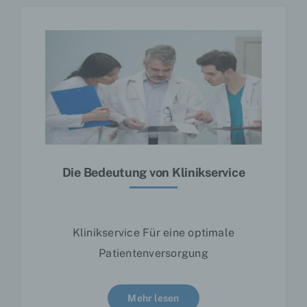
Verantwortlichen
Verantwortlicher im Sinne der Datenschutz-
Grundverordnung, sonstiger in den
Mitgliedstaaten der Europäischen Union
geltenden Datenschutzgesetze und anderer
Bestimmungen mit datenschutzrechtlichem
Charakter ist die:
neoserv GmbH
Silvana Bransch
Die Bedeutung von Klinikservice
Kistlerhofstraße 170
81379 München
Deutschland
Klinikservice Für eine optimale
4908971050750
Patientenversorgung
E-Mail: info@neoserv.de
Mehr lesen
DE326157984