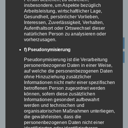
insbesondere, um Aspekte bezüglich
führen. Dabei tragen Investitionen
Arbeitsleistung, wirtschaftlicher Lage,
in eine moderne Gebäudetechnik,
Gesundheit, persönlicher Vorlieben,
Interessen, Zuverlässigkeit, Verhalten,
zur Wassereinsparung und in ein
Aufenthaltsort oder Ortswechsel dieser
effizientes Abfallmanagement
natürlichen Person zu analysieren oder
vorherzusagen.
einen besonders wichtigen Teil
f) Pseudonymisierung
zum Kosten senken bei. Um die
Energie möglichst effizient zu
Pseudonymisierung ist die Verarbeitung
personenbezogener Daten in einer Weise,
nutzen – zum einen für den
auf welche die personenbezogenen Daten
Umweltschutz, aber gleichzeitig
ohne Hinzuziehung zusätzlicher
Informationen nicht mehr einer spezifischen
auch für eine Kostenminimierung,
betroffenen Person zugeordnet werden
sollte die Lösung eine Verteilung
können, sofern diese zusätzlichen
Informationen gesondert aufbewahrt
auf mehrere nachhaltige
werden und technischen und
Energieverfahren sein, wie
organisatorischen Maßnahmen unterliegen,
die gewährleisten, dass die
beispielsweise auf Solar- und
personenbezogenen Daten nicht einer