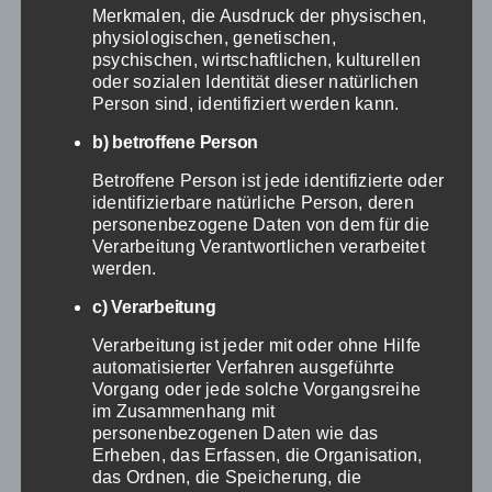
Merkmalen, die Ausdruck der physischen,
durchgeführt werden. Um diese
physiologischen, genetischen,
psychischen, wirtschaftlichen, kulturellen
zu fördern, sollten Krankenhäuser
oder sozialen Identität dieser natürlichen
verstärkt in Programme
Person sind, identifiziert werden kann.
investieren, die die
b) betroffene Person
Gesundheitskompetenz der
Betroffene Person ist jede identifizierte oder
Bevölkerung erhöhen und
identifizierbare natürliche Person, deren
personenbezogene Daten von dem für die
frühzeitige Interventionen
Verarbeitung Verantwortlichen verarbeitet
ermöglichen. Zudem sollten
werden.
ambulante
c) Verarbeitung
Behandlungsmöglichkeiten
Verarbeitung ist jeder mit oder ohne Hilfe
ausgebaut werden, um stationäre
automatisierter Verfahren ausgeführte
Vorgang oder jede solche Vorgangsreihe
Aufenthalte zu reduzieren, wo
im Zusammenhang mit
dies medizinisch vertretbar ist.
personenbezogenen Daten wie das
Erheben, das Erfassen, die Organisation,
das Ordnen, die Speicherung, die