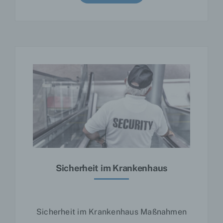
Cookies / SessionStorage / LocalStorage
Die Internetseiten verwenden teilweise so
genannte Cookies, LocalStorage und
SessionStorage. Dies dient dazu, unser Angebot
nutzerfreundlicher, effektiver und sicherer zu
machen. Local Storage und SessionStorage ist
eine Technologie, mit welcher ihr Browser Daten
auf Ihrem Computer oder mobilen Gerät
abspeichert. Cookies sind Textdateien, welche
über einen Internetbrowser auf einem
Computersystem abgelegt und gespeichert
werden. Sie können die Verwendung von
Cookies, LocalStorage und SessionStorage
durch entsprechende Einstellung in Ihrem
Browser verhindern.
Sicherheit im Krankenhaus
Zahlreiche Internetseiten und Server verwenden
Cookies. Viele Cookies enthalten eine
sogenannte Cookie-ID. Eine Cookie-ID ist eine
eindeutige Kennung des Cookies. Sie besteht
Sicherheit im Krankenhaus Maßnahmen
aus einer Zeichenfolge, durch welche