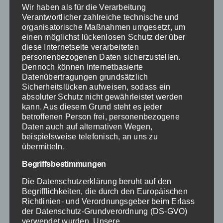
Wir haben als für die Verarbeitung
die Verhandlung von günstigen
Verantwortlicher zahlreiche technische und
Konditionen mit Lieferanten
organisatorische Maßnahmen umgesetzt, um
einen möglichst lückenlosen Schutz der über
können Krankenhäuser ebenfalls
diese Internetseite verarbeiteten
Kosten senken. Die Bewertung
personenbezogenen Daten sicherzustellen.
Dennoch können Internetbasierte
der Qualität der Produkte ist
Datenübertragungen grundsätzlich
hierbei ebenso wichtig wie der
Sicherheitslücken aufweisen, sodass ein
absoluter Schutz nicht gewährleistet werden
Preis, da minderwertige Produkte
kann. Aus diesem Grund steht es jeder
zu erhöhten Kosten durch
betroffenen Person frei, personenbezogene
Daten auch auf alternativen Wegen,
Wiederholungsbestellungen
beispielsweise telefonisch, an uns zu
führen können. So können
übermitteln.
regelmäßige Bewertungen der
Begriffsbestimmungen
Lieferantenleistung und
Die Datenschutzerklärung beruht auf den
gegebenenfalls die Suche nach
Begrifflichkeiten, die durch den Europäischen
Richtlinien- und Verordnungsgeber beim Erlass
alternativen Anbietern dazu
der Datenschutz-Grundverordnung (DS-GVO)
beitragen, die Kostenstruktur zu
verwendet wurden. Unsere