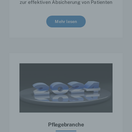
zur effektiven Absicherung von Patienten
Internetseiten und Server dem konkreten
Internetbrowser zugeordnet werden können, in
dem das Cookie gespeichert wurde. Dies
ermöglicht es den besuchten Internetseiten und
Mehr lesen
Servern, den individuellen Browser der
betroffenen Person von anderen
Internetbrowsern, die andere Cookies enthalten,
zu unterscheiden. Ein bestimmter
Internetbrowser kann über die eindeutige
Cookie-ID wiedererkannt und identifiziert
werden.
Durch den Einsatz von Cookies kann den
Nutzern dieser Internetseite nutzerfreundlichere
Services bereitstellen, die ohne die Cookie-
Setzung nicht möglich wären.
Mittels eines Cookies können die Informationen
und Angebote auf unserer Internetseite im Sinne
des Benutzers optimiert werden. Cookies
ermöglichen uns, wie bereits erwähnt, die
Pflegebranche
Benutzer unserer Internetseite
wiederzuerkennen. Zweck dieser