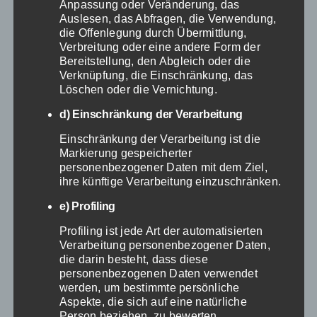
Nachhaltige
Anpassung oder Veränderung, das
Auslesen, das Abfragen, die Verwendung,
Energie- und
die Offenlegung durch Übermittlung,
Verbreitung oder eine andere Form der
Ressourcennutzung
Bereitstellung, den Abgleich oder die
Verknüpfung, die Einschränkung, das
Löschen oder die Vernichtung.
Da Krankenhäuser mehr als
d) Einschränkung der Verarbeitung
doppelt so viel Energie wie
Einschränkung der Verarbeitung ist die
andere Gebäude ihrer Größe
Markierung gespeicherter
verbrauchen, sollte unbedingt auf
personenbezogener Daten mit dem Ziel,
ihre künftige Verarbeitung einzuschränken.
die Nutzung von erneuerbaren
e) Profiling
Energien umgestellt werden.
Zusätzlich können die Einführung
Profiling ist jede Art der automatisierten
Verarbeitung personenbezogener Daten,
von energieeffizienten
die darin besteht, dass diese
Technologien und ein
personenbezogenen Daten verwendet
werden, um bestimmte persönliche
verantwortungsvoller Umgang mit
Aspekte, die sich auf eine natürliche
Ressourcen zu Kostensenkungen
Person beziehen, zu bewerten,