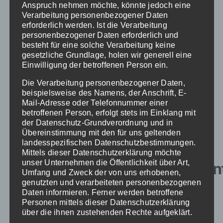
Anspruch nehmen möchte, könnte jedoch eine
Entlastung Ihres Personals durch
Verarbeitung personenbezogener Daten
den Klinikservice von neoserv
erforderlich werden. Ist die Verarbeitung
personenbezogener Daten erforderlich und
erfolgt unter anderem durch die
besteht für eine solche Verarbeitung keine
Übernahme von Routineaufgaben
gesetzliche Grundlage, holen wir generell eine
Einwilligung der betroffenen Person ein.
wie Stationsservice, Botengänge
und der Verteilung von Essen an
Die Verarbeitung personenbezogener Daten,
beispielsweise des Namens, der Anschrift, E-
die Patienten.
Mail-Adresse oder Telefonnummer einer
betroffenen Person, erfolgt stets im Einklang mit
der Datenschutz-Grundverordnung und in
Optimierung des
Übereinstimmung mit den für uns geltenden
landesspezifischen Datenschutzbestimmungen.
Einkaufs und
Mittels dieser Datenschutzerklärung möchte
unser Unternehmen die Öffentlichkeit über Art,
Lieferantenmanagemen
Umfang und Zweck der von uns erhobenen,
genutzten und verarbeiteten personenbezogenen
Daten informieren. Ferner werden betroffene
Durch den zentralisierten Einkauf
Personen mittels dieser Datenschutzerklärung
über die ihnen zustehenden Rechte aufgeklärt.
von medizinischem Material und